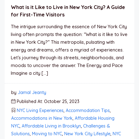
What is it Like to Live in New York City? A Guide
for First-Time Visitors
The intrigue surrounding the essence of New York City
living often prompts the question: “What is it like to live
in New York City?” This metropolis, pulsating with
energy and dreams, offers a myriad of experiences.
Let’s journey through its streets, neighborhoods, and
moods to uncover the answer. The Energy and Pace
Imagine a city […]
by
Jamal Jeanty
Published At: October 25, 2023
NYC Living Experiences
,
Accommodation Tips
,
Accommodations in New York
,
Affordable Housing
NYC
,
Affordable Living in Brooklyn
,
Challenges &
Solutions
,
Moving to NYC
,
New York City Lifestyle
,
NYC