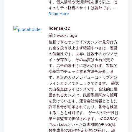
す。個人情報や決済情報を扱う以上、セ
キュリティ軽視のサイトは論外です。...
Read More
license-32
3 weeks ago
by
berkai
信頼できるオンラインカジノの見分け方
お金を扱う以上まず確認すべきは、運営
の信頼性です。世界には数千のカジノサ
イトが存在し、その品質は玉石混交で
す。広告の派手さに惑わされず、客観的
な基準でチェックする方法を紹介しま
す。直近のカジノレビューはトップオン
ラインカジノでチェックできます。 確認
の出発点はライセンスです。合法的に運
営されるカジノは、政府系機関から認可
を受けています。運営会社情報とともに
許可番号が明示されており、番号を検証
することも可能です。 ゲームの公平性は
第三者監査で担保されます。eCOGRAや
iTech Labsといった監査機関がRNG(乱
数生成器)の動作を定期的に検証し、認