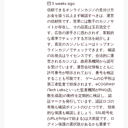
3 weeks ago
by
berkai
信頼できるオンラインカジノの見分け方
お金を扱う以上まず確認すべきは、運営
の信頼性です。世界には数千のカジノサ
イトが存在し、その品質は玉石混交で
す。広告の派手さに惑わされず、客観的
な基準でチェックする方法を紹介しま
す。直近のカジノレビューはトップオン
ラインカジノでチェックできます。 確認
の出発点はライセンスです。合法的に運
営されるカジノは、政府系機関から認可
を受けています。運営会社情報とともに
許可番号が明示されており、番号を検証
することも可能です。 ゲームの公平性は
第三者監査で担保されます。eCOGRAや
iTech Labsといった監査機関がRNG(乱
数生成器)の動作を定期的に検証し、認
証マークを発行しています。認証ロゴの
有無も確認ポイントのひとつです。 技術
的な保護も確認しましょう、SSL暗号化
(URLがhttpsで始まる)は大前提です。ロ
グイン保護の選択肢があるかも重要で