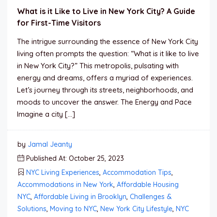
What is it Like to Live in New York City? A Guide
for First-Time Visitors
The intrigue surrounding the essence of New York City
living often prompts the question: “What is it like to live
in New York City?” This metropolis, pulsating with
energy and dreams, offers a myriad of experiences.
Let’s journey through its streets, neighborhoods, and
moods to uncover the answer. The Energy and Pace
Imagine a city […]
by
Jamal Jeanty
Published At: October 25, 2023
NYC Living Experiences
,
Accommodation Tips
,
Accommodations in New York
,
Affordable Housing
NYC
,
Affordable Living in Brooklyn
,
Challenges &
Solutions
,
Moving to NYC
,
New York City Lifestyle
,
NYC