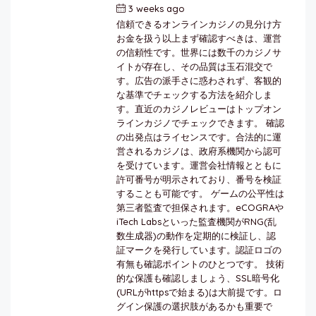
3 weeks ago
by
berkai
信頼できるオンラインカジノの見分け方
お金を扱う以上まず確認すべきは、運営
の信頼性です。世界には数千のカジノサ
イトが存在し、その品質は玉石混交で
す。広告の派手さに惑わされず、客観的
な基準でチェックする方法を紹介しま
す。直近のカジノレビューはトップオン
ラインカジノでチェックできます。 確認
の出発点はライセンスです。合法的に運
営されるカジノは、政府系機関から認可
を受けています。運営会社情報とともに
許可番号が明示されており、番号を検証
することも可能です。 ゲームの公平性は
第三者監査で担保されます。eCOGRAや
iTech Labsといった監査機関がRNG(乱
数生成器)の動作を定期的に検証し、認
証マークを発行しています。認証ロゴの
有無も確認ポイントのひとつです。 技術
的な保護も確認しましょう、SSL暗号化
(URLがhttpsで始まる)は大前提です。ロ
グイン保護の選択肢があるかも重要で