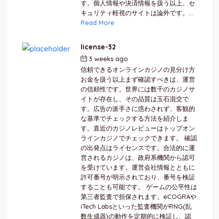
す。個人情報や決済情報を扱う以上、セ
キュリティ軽視のサイトは論外です。...
Read More
license-32
3 weeks ago
by
berkai
信頼できるオンラインカジノの見分け方
お金を扱う以上まず確認すべきは、運営
の信頼性です。世界には数千のカジノサ
イトが存在し、その品質は玉石混交で
す。広告の派手さに惑わされず、客観的
な基準でチェックする方法を紹介しま
す。直近のカジノレビューはトップオン
ラインカジノでチェックできます。 確認
の出発点はライセンスです。合法的に運
営されるカジノは、政府系機関から認可
を受けています。運営会社情報とともに
許可番号が明示されており、番号を検証
することも可能です。 ゲームの公平性は
第三者監査で担保されます。eCOGRAや
iTech Labsといった監査機関がRNG(乱
数生成器)の動作を定期的に検証し、認