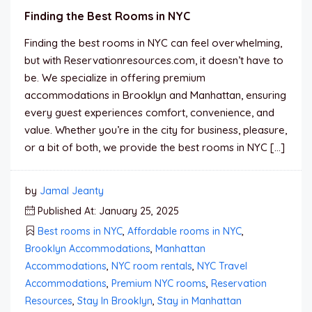
Finding the Best Rooms in NYC
Finding the best rooms in NYC can feel overwhelming,
but with Reservationresources.com, it doesn’t have to
be. We specialize in offering premium
accommodations in Brooklyn and Manhattan, ensuring
every guest experiences comfort, convenience, and
value. Whether you’re in the city for business, pleasure,
or a bit of both, we provide the best rooms in NYC […]
by
Jamal Jeanty
Published At: January 25, 2025
Best rooms in NYC
,
Affordable rooms in NYC
,
Brooklyn Accommodations
,
Manhattan
Accommodations
,
NYC room rentals
,
NYC Travel
Accommodations
,
Premium NYC rooms
,
Reservation
Resources
,
Stay In Brooklyn
,
Stay in Manhattan