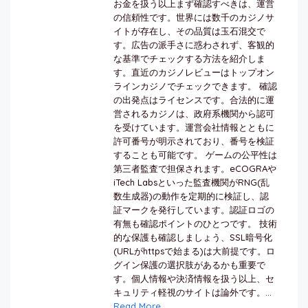
お金を扱う以上まず確認すべきは、運営
の信頼性です。世界には数千のカジノサ
イトが存在し、その品質は玉石混交で
す。広告の派手さに惑わされず、客観的
な基準でチェックする方法を紹介しま
す。直近のカジノレビューはトップオン
ラインカジノでチェックできます。 確認
の出発点はライセンスです。合法的に運
営されるカジノは、政府系機関から認可
を受けています。運営会社情報とともに
許可番号が明示されており、番号を検証
することも可能です。 ゲームの公平性は
第三者監査で担保されます。eCOGRAや
iTech Labsといった監査機関がRNG(乱
数生成器)の動作を定期的に検証し、認
証マークを発行しています。認証ロゴの
有無も確認ポイントのひとつです。 技術
的な保護も確認しましょう、SSL暗号化
(URLがhttpsで始まる)は大前提です。ロ
グイン保護の選択肢があるかも重要で
す。個人情報や決済情報を扱う以上、セ
キュリティ軽視のサイトは論外です。...
Read More