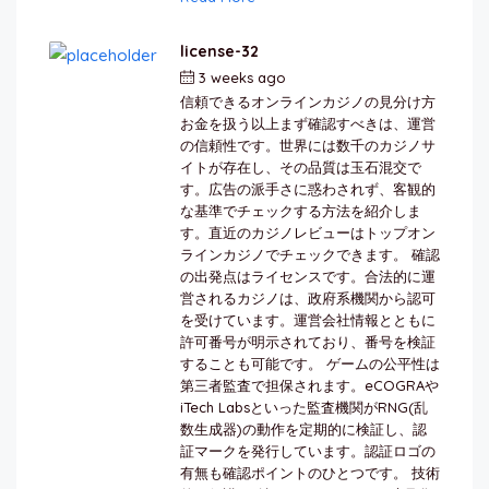
license-32
3 weeks ago
by
berkai
信頼できるオンラインカジノの見分け方
お金を扱う以上まず確認すべきは、運営
の信頼性です。世界には数千のカジノサ
イトが存在し、その品質は玉石混交で
す。広告の派手さに惑わされず、客観的
な基準でチェックする方法を紹介しま
す。直近のカジノレビューはトップオン
ラインカジノでチェックできます。 確認
の出発点はライセンスです。合法的に運
営されるカジノは、政府系機関から認可
を受けています。運営会社情報とともに
許可番号が明示されており、番号を検証
することも可能です。 ゲームの公平性は
第三者監査で担保されます。eCOGRAや
iTech Labsといった監査機関がRNG(乱
数生成器)の動作を定期的に検証し、認
証マークを発行しています。認証ロゴの
有無も確認ポイントのひとつです。 技術