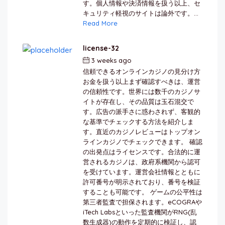
す。個人情報や決済情報を扱う以上、セ
キュリティ軽視のサイトは論外です。...
Read More
license-32
3 weeks ago
by
berkai
信頼できるオンラインカジノの見分け方
お金を扱う以上まず確認すべきは、運営
の信頼性です。世界には数千のカジノサ
イトが存在し、その品質は玉石混交で
す。広告の派手さに惑わされず、客観的
な基準でチェックする方法を紹介しま
す。直近のカジノレビューはトップオン
ラインカジノでチェックできます。 確認
の出発点はライセンスです。合法的に運
営されるカジノは、政府系機関から認可
を受けています。運営会社情報とともに
許可番号が明示されており、番号を検証
することも可能です。 ゲームの公平性は
第三者監査で担保されます。eCOGRAや
iTech Labsといった監査機関がRNG(乱
数生成器)の動作を定期的に検証し、認