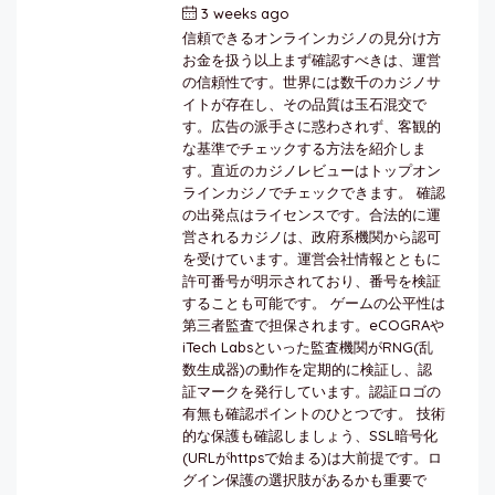
3 weeks ago
by
berkai
信頼できるオンラインカジノの見分け方
お金を扱う以上まず確認すべきは、運営
の信頼性です。世界には数千のカジノサ
イトが存在し、その品質は玉石混交で
す。広告の派手さに惑わされず、客観的
な基準でチェックする方法を紹介しま
す。直近のカジノレビューはトップオン
ラインカジノでチェックできます。 確認
の出発点はライセンスです。合法的に運
営されるカジノは、政府系機関から認可
を受けています。運営会社情報とともに
許可番号が明示されており、番号を検証
することも可能です。 ゲームの公平性は
第三者監査で担保されます。eCOGRAや
iTech Labsといった監査機関がRNG(乱
数生成器)の動作を定期的に検証し、認
証マークを発行しています。認証ロゴの
有無も確認ポイントのひとつです。 技術
的な保護も確認しましょう、SSL暗号化
(URLがhttpsで始まる)は大前提です。ロ
グイン保護の選択肢があるかも重要で