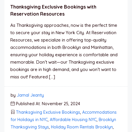
Thanksgiving Exclusive Bookings with
Reservation Resources
As Thanksgiving approaches, now is the perfect time
to secure your stay in New York City. At Reservation
Resources, we specialize in offering top-quality
accommodations in both Brooklyn and Manhattan,
ensuring your holiday experience is comfortable and
memorable. Don’t wait—our Thanksgiving exclusive
bookings are in high demand, and you won’t want to
miss out! Featured […]
by
Jamal Jeanty
Published At: November 25, 2024
Thanksgiving Exclusive Bookings
,
Accommodations
for Holidays in NYC
,
Affordable Housing NYC
,
Brooklyn
Thanksgiving Stays
,
Holiday Room Rentals Brooklyn
,