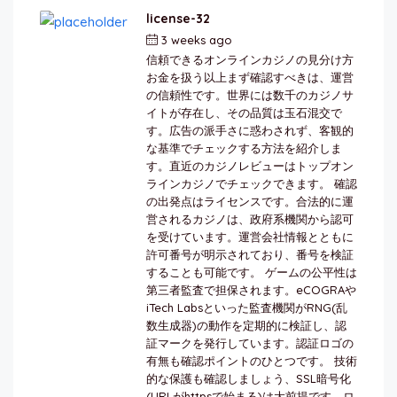
license-32
3 weeks ago
by
berkai
信頼できるオンラインカジノの見分け方
お金を扱う以上まず確認すべきは、運営
の信頼性です。世界には数千のカジノサ
イトが存在し、その品質は玉石混交で
す。広告の派手さに惑わされず、客観的
な基準でチェックする方法を紹介しま
す。直近のカジノレビューはトップオン
ラインカジノでチェックできます。 確認
の出発点はライセンスです。合法的に運
営されるカジノは、政府系機関から認可
を受けています。運営会社情報とともに
許可番号が明示されており、番号を検証
することも可能です。 ゲームの公平性は
第三者監査で担保されます。eCOGRAや
iTech Labsといった監査機関がRNG(乱
数生成器)の動作を定期的に検証し、認
証マークを発行しています。認証ロゴの
有無も確認ポイントのひとつです。 技術
的な保護も確認しましょう、SSL暗号化
(URLがhttpsで始まる)は大前提です。ロ