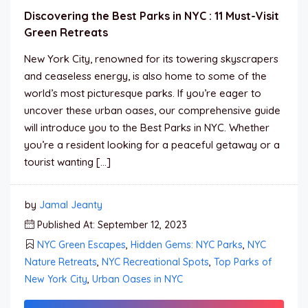
Discovering the Best Parks in NYC : 11 Must-Visit
Green Retreats
New York City, renowned for its towering skyscrapers
and ceaseless energy, is also home to some of the
world’s most picturesque parks. If you’re eager to
uncover these urban oases, our comprehensive guide
will introduce you to the Best Parks in NYC. Whether
you’re a resident looking for a peaceful getaway or a
tourist wanting […]
by
Jamal Jeanty
Published At: September 12, 2023
NYC Green Escapes
,
Hidden Gems: NYC Parks
,
NYC
Nature Retreats
,
NYC Recreational Spots
,
Top Parks of
New York City
,
Urban Oases in NYC