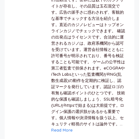
イトが存在し、その品質は玉石混交で
す。広告の派手さに惑わされず、客観的
な基準でチェックする方法を紹介しま
す。直近のカジノレビューはトップオン
ラインカジノでチェックできます。 確認
の出発点はライセンスです。合法的に運
営されるカジノは、政府系機関から認可
を受けています。運営会社情報とともに
許可番号が明示されており、番号を検証
することも可能です。 ゲームの公平性は
第三者監査で担保されます。eCOGRAや
iTech Labsといった監査機関がRNG(乱
数生成器)の動作を定期的に検証し、認
証マークを発行しています。認証ロゴの
有無も確認ポイントのひとつです。 技術
的な保護も確認しましょう、SSL暗号化
(URLがhttpsで始まる)は大前提です。ロ
グイン保護の選択肢があるかも重要で
す。個人情報や決済情報を扱う以上、セ
キュリティ軽視のサイトは論外です。...
Read More