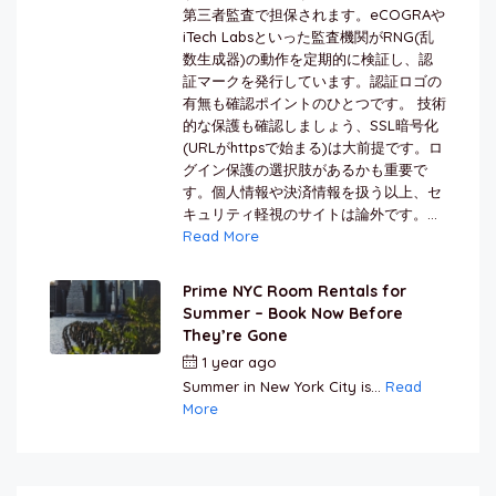
第三者監査で担保されます。eCOGRAや
iTech Labsといった監査機関がRNG(乱
数生成器)の動作を定期的に検証し、認
証マークを発行しています。認証ロゴの
有無も確認ポイントのひとつです。 技術
的な保護も確認しましょう、SSL暗号化
(URLがhttpsで始まる)は大前提です。ロ
グイン保護の選択肢があるかも重要で
す。個人情報や決済情報を扱う以上、セ
キュリティ軽視のサイトは論外です。...
Read More
Prime NYC Room Rentals for
Summer – Book Now Before
They’re Gone
1 year ago
by
Jamal Jeanty
Summer in New York City is...
Read
More