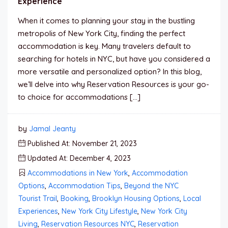
Experience
When it comes to planning your stay in the bustling
metropolis of New York City, finding the perfect
accommodation is key. Many travelers default to
searching for hotels in NYC, but have you considered a
more versatile and personalized option? In this blog,
we’ll delve into why Reservation Resources is your go-
to choice for accommodations […]
by
Jamal Jeanty
Published At: November 21, 2023
Updated At: December 4, 2023
Accommodations in New York
,
Accommodation
Options
,
Accommodation Tips
,
Beyond the NYC
Tourist Trail
,
Booking
,
Brooklyn Housing Options
,
Local
Experiences
,
New York City Lifestyle
,
New York City
Living
,
Reservation Resources NYC
,
Reservation