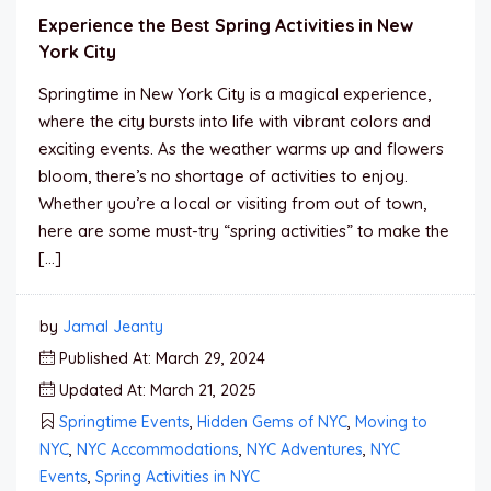
Experience the Best Spring Activities in New
York City
Springtime in New York City is a magical experience,
where the city bursts into life with vibrant colors and
exciting events. As the weather warms up and flowers
bloom, there’s no shortage of activities to enjoy.
Whether you’re a local or visiting from out of town,
here are some must-try “spring activities” to make the
[…]
by
Jamal Jeanty
Published At: March 29, 2024
Updated At: March 21, 2025
Springtime Events
,
Hidden Gems of NYC
,
Moving to
NYC
,
NYC Accommodations
,
NYC Adventures
,
NYC
Events
,
Spring Activities in NYC