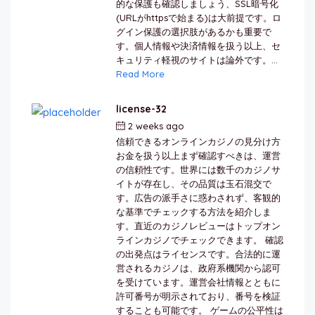
的な保護も確認しましょう、SSL暗号化
(URLがhttpsで始まる)は大前提です。ロ
グイン保護の選択肢があるかも重要で
す。個人情報や決済情報を扱う以上、セ
キュリティ軽視のサイトは論外です。...
Read More
license-32
2 weeks ago
by
berkai
信頼できるオンラインカジノの見分け方
お金を扱う以上まず確認すべきは、運営
の信頼性です。世界には数千のカジノサ
イトが存在し、その品質は玉石混交で
す。広告の派手さに惑わされず、客観的
な基準でチェックする方法を紹介しま
す。直近のカジノレビューはトップオン
ラインカジノでチェックできます。 確認
の出発点はライセンスです。合法的に運
営されるカジノは、政府系機関から認可
を受けています。運営会社情報とともに
許可番号が明示されており、番号を検証
することも可能です。 ゲームの公平性は