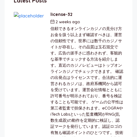
Latest Posts
license-32
2 weeks ago
by
berkai
信頼できるオンラインカジノの見分け方
お金を扱う以上まず確認すべきは、運営
の信頼性です。世界には数千のカジノサ
イトが存在し、その品質は玉石混交で
す。広告の派手さに惑わされず、客観的
な基準でチェックする方法を紹介しま
す。直近のカジノレビューはトップオン
ラインカジノでチェックできます。 確認
の出発点はライセンスです。合法的に運
営されるカジノは、政府系機関から認可
を受けています。運営会社情報とともに
許可番号が明示されており、番号を検証
することも可能です。 ゲームの公平性は
第三者監査で担保されます。eCOGRAや
iTech Labsといった監査機関がRNG(乱
数生成器)の動作を定期的に検証し、認
証マークを発行しています。認証ロゴの
有無も確認ポイントのひとつです。 技術