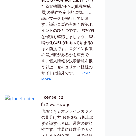
た監査機関がRNG(乱数生成
器)の動作を定期的に検証し、
認証マークを発行していま
す。認証ロゴの有無も確認ポ
イントのひとつです。 技術的
な保護も確認しましょう、SSL
暗号化(URLがhttpsで始まる)
は大前提です。ログイン保護
の選択肢があるかも重要で
す。個人情報や決済情報を扱
う以上、セキュリティ軽視の
サイトは論外です。...
Read
More
license-32
3 weeks ago
by
berkai
信頼できるオンラインカジノ
の見分け方 お金を扱う以上ま
ず確認すべきは、運営の信頼
性です。世界には数千のカジ
ノサイトが存在し、その品質