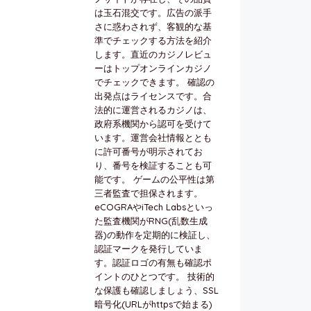
は玉石混交です。広告の派手
さに惑わされず、客観的な基
準でチェックする方法を紹介
します。直近のカジノレビュ
ーはトップオンラインカジノ
でチェックできます。 確認の
出発点はライセンスです。合
法的に運営されるカジノは、
政府系機関から認可を受けて
います。運営会社情報ととも
に許可番号が明示されてお
り、番号を検証することも可
能です。 ゲームの公平性は第
三者監査で担保されます。
eCOGRAやiTech Labsといっ
た監査機関がRNG(乱数生成
器)の動作を定期的に検証し、
認証マークを発行していま
す。認証ロゴの有無も確認ポ
イントのひとつです。 技術的
な保護も確認しましょう、SSL
暗号化(URLがhttpsで始まる)