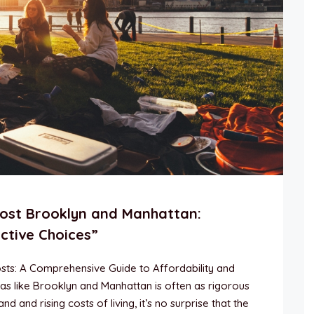
ost Brooklyn and Manhattan:
ctive Choices”
sts: A Comprehensive Guide to Affordability and
eas like Brooklyn and Manhattan is often as rigorous
 and rising costs of living, it’s no surprise that the