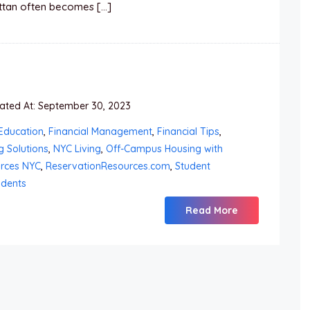
attan often becomes […]
ted At: September 30, 2023
Education
,
Financial Management
,
Financial Tips
,
g Solutions
,
NYC Living
,
Off-Campus Housing with
urces NYC
,
ReservationResources.com
,
Student
udents
Read More