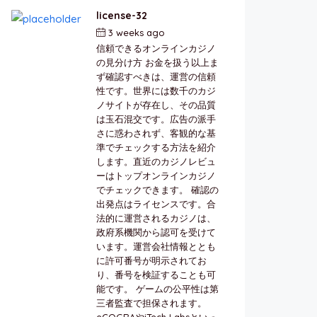
license-32
3 weeks ago
by
berkai
信頼できるオンラインカジノ
の見分け方 お金を扱う以上ま
ず確認すべきは、運営の信頼
性です。世界には数千のカジ
ノサイトが存在し、その品質
は玉石混交です。広告の派手
さに惑わされず、客観的な基
準でチェックする方法を紹介
します。直近のカジノレビュ
ーはトップオンラインカジノ
でチェックできます。 確認の
出発点はライセンスです。合
法的に運営されるカジノは、
政府系機関から認可を受けて
います。運営会社情報ととも
に許可番号が明示されてお
り、番号を検証することも可
能です。 ゲームの公平性は第
三者監査で担保されます。
eCOGRAやiTech Labsといっ