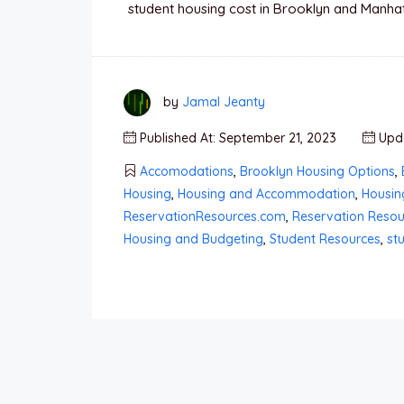
student housing cost in Brooklyn and Manh
by
Jamal Jeanty
Published At: September 21, 2023
Upda
Accomodations
,
Brooklyn Housing Options
,
Housing
,
Housing and Accommodation
,
Housin
ReservationResources.com
,
Reservation Reso
Housing and Budgeting
,
Student Resources
,
st