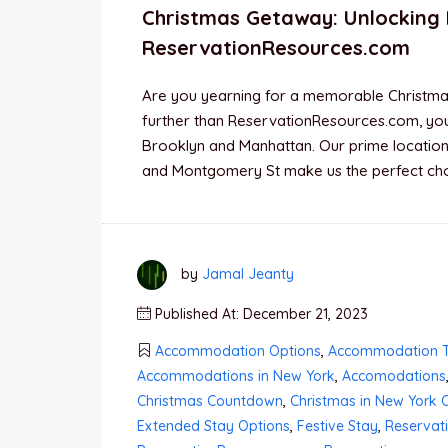
Christmas Getaway: Unlocking 
ReservationResources.com
Are you yearning for a memorable Christma
further than ReservationResources.com, you
Brooklyn and Manhattan. Our prime location
and Montgomery St make us the perfect choic
by
Jamal Jeanty
Published At: December 21, 2023
Accommodation Options
,
Accommodation T
Accommodations in New York
,
Accomodations
Christmas Countdown
,
Christmas in New York C
Extended Stay Options
,
Festive Stay
,
Reservat