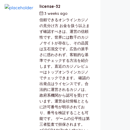
license-32
3 weeks ago
by
berkai
信頼できるオンラインカジノ
の見分け方 お金を扱う以上ま
ず確認すべきは、運営の信頼
性です。世界には数千のカジ
ノサイトが存在し、その品質
は玉石混交です。広告の派手
さに惑わされず、客観的な基
準でチェックする方法を紹介
します。直近のカジノレビュ
ーはトップオンラインカジノ
でチェックできます。 確認の
出発点はライセンスです。合
法的に運営されるカジノは、
政府系機関から認可を受けて
います。運営会社情報ととも
に許可番号が明示されてお
り、番号を検証することも可
能です。 ゲームの公平性は第
三者監査で担保されます。
eCOGRAやiTech Labsといっ