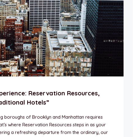
perience: Reservation Resources,
aditional Hotels”
ing boroughs of Brooklyn and Manhattan requires
hat’s where Reservation Resources steps in as your
fering a refreshing departure from the ordinary, our