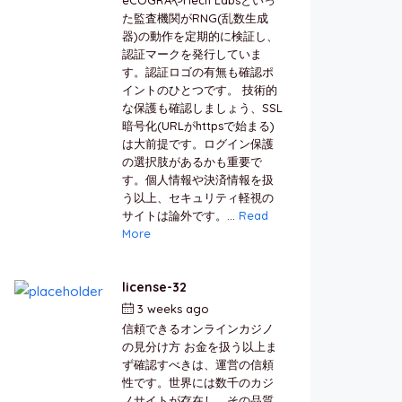
た監査機関がRNG(乱数生成
器)の動作を定期的に検証し、
認証マークを発行していま
す。認証ロゴの有無も確認ポ
イントのひとつです。 技術的
な保護も確認しましょう、SSL
暗号化(URLがhttpsで始まる)
は大前提です。ログイン保護
の選択肢があるかも重要で
す。個人情報や決済情報を扱
う以上、セキュリティ軽視の
サイトは論外です。...
Read
More
license-32
3 weeks ago
by
berkai
信頼できるオンラインカジノ
の見分け方 お金を扱う以上ま
ず確認すべきは、運営の信頼
性です。世界には数千のカジ
ノサイトが存在し、その品質