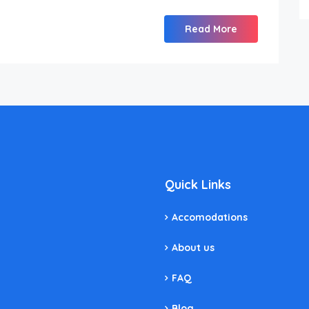
Read More
Quick Links
Accomodations
About us
FAQ
Blog