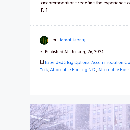
accommodations redefine the experience of
[…]
by
Jamal Jeanty
Published At: January 26, 2024
Extended Stay Options
,
Accommodation Op
York
,
Affordable Housing NYC
,
Affordable Housi