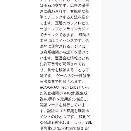
は玉石混交です。広告の派手
さに惑わされず、客観的な基
準でチェックする方法を紹介
します。直近のカジノレビュ
ーはトップオンラインカジノ
でチェックできます。 確認の
出発点はライセンスです。合
法的に運営されるカジノは、
政府系機関から認可を受けて
います。運営会社情報ととも
に許可番号が明示されてお
り、番号を検証することも可
能です。 ゲームの公平性は第
三者監査で担保されます。
eCOGRAやiTech Labsといっ
た監査機関がRNG(乱数生成
器)の動作を定期的に検証し、
認証マークを発行していま
す。認証ロゴの有無も確認ポ
イントのひとつです。 技術的
な保護も確認しましょう、SSL
暗号化(URLがhttpsで始まる)