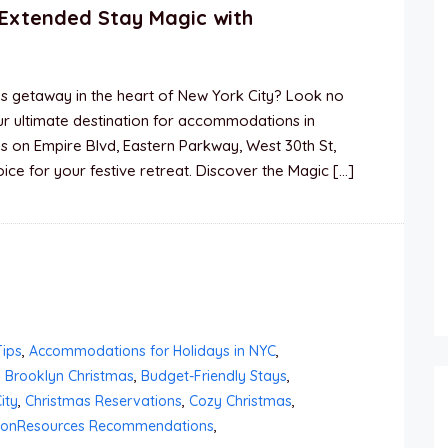
Extended Stay Magic with
s getaway in the heart of New York City? Look no
r ultimate destination for accommodations in
s on Empire Blvd, Eastern Parkway, West 30th St,
e for your festive retreat. Discover the Magic […]
ips
,
Accommodations for Holidays in NYC
,
,
Brooklyn Christmas
,
Budget-Friendly Stays
,
ity
,
Christmas Reservations
,
Cozy Christmas
,
ionResources Recommendations
,