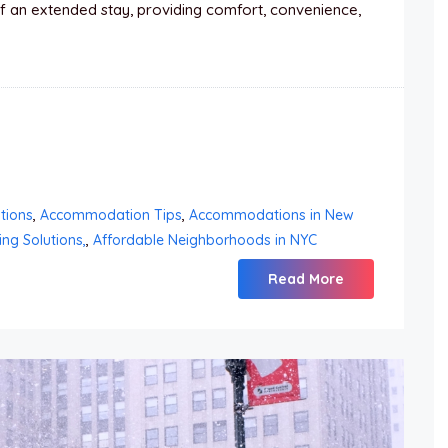
 an extended stay, providing comfort, convenience,
tions
,
Accommodation Tips
,
Accommodations in New
ng Solutions,
,
Affordable Neighborhoods in NYC
Read More