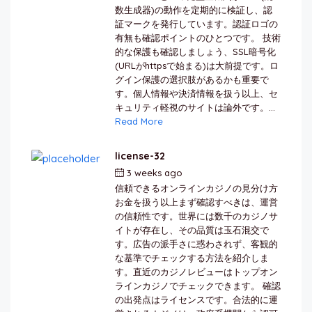
数生成器)の動作を定期的に検証し、認
証マークを発行しています。認証ロゴの
有無も確認ポイントのひとつです。 技術
的な保護も確認しましょう、SSL暗号化
(URLがhttpsで始まる)は大前提です。ロ
グイン保護の選択肢があるかも重要で
す。個人情報や決済情報を扱う以上、セ
キュリティ軽視のサイトは論外です。...
Read More
license-32
3 weeks ago
by
berkai
信頼できるオンラインカジノの見分け方
お金を扱う以上まず確認すべきは、運営
の信頼性です。世界には数千のカジノサ
イトが存在し、その品質は玉石混交で
す。広告の派手さに惑わされず、客観的
な基準でチェックする方法を紹介しま
す。直近のカジノレビューはトップオン
ラインカジノでチェックできます。 確認
の出発点はライセンスです。合法的に運