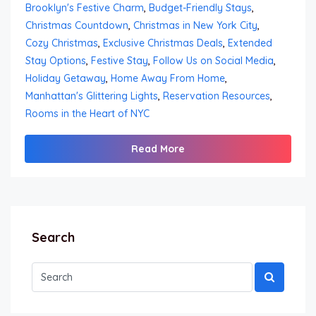
Brooklyn's Festive Charm
,
Budget-Friendly Stays
,
Christmas Countdown
,
Christmas in New York City
,
Cozy Christmas
,
Exclusive Christmas Deals
,
Extended
Stay Options
,
Festive Stay
,
Follow Us on Social Media
,
Holiday Getaway
,
Home Away From Home
,
Manhattan's Glittering Lights
,
Reservation Resources
,
Rooms in the Heart of NYC
Read More
Search