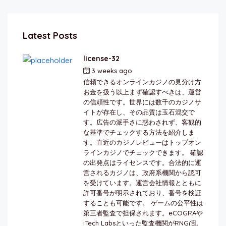
Latest Posts
license-32
3 weeks ago
by
berkai
信頼できるオンラインカジノの見分け方
お金を扱う以上まず確認すべきは、運営
の信頼性です。世界には数千のカジノサ
イトが存在し、その品質は玉石混交で
す。広告の派手さに惑わされず、客観的
な基準でチェックする方法を紹介しま
す。直近のカジノレビューはトップオン
ラインカジノでチェックできます。 確認
の出発点はライセンスです。合法的に運
営されるカジノは、政府系機関から認可
を受けています。運営会社情報とともに
許可番号が明示されており、番号を検証
することも可能です。 ゲームの公平性は
第三者監査で担保されます。eCOGRAや
iTech Labsといった監査機関がRNG(乱