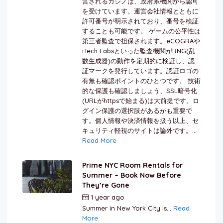
営されるカジノは、政府系機関から認可
を受けています。運営会社情報とともに
許可番号が明示されており、番号を検証
することも可能です。 ゲームの公平性は
第三者監査で担保されます。eCOGRAや
iTech Labsといった監査機関がRNG(乱
数生成器)の動作を定期的に検証し、認
証マークを発行しています。認証ロゴの
有無も確認ポイントのひとつです。 技術
的な保護も確認しましょう、SSL暗号化
(URLがhttpsで始まる)は大前提です。ロ
グイン保護の選択肢があるかも重要で
す。個人情報や決済情報を扱う以上、セ
キュリティ軽視のサイトは論外です。...
Read More
Prime NYC Room Rentals for
Summer – Book Now Before
They’re Gone
1 year ago
by
Jamal Jeanty
Summer in New York City is...
Read
More