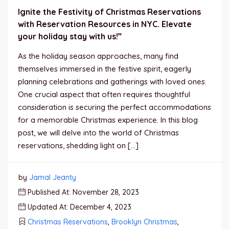
Ignite the Festivity of Christmas Reservations
with Reservation Resources in NYC. Elevate
your holiday stay with us!”
As the holiday season approaches, many find
themselves immersed in the festive spirit, eagerly
planning celebrations and gatherings with loved ones.
One crucial aspect that often requires thoughtful
consideration is securing the perfect accommodations
for a memorable Christmas experience. In this blog
post, we will delve into the world of Christmas
reservations, shedding light on […]
by
Jamal Jeanty
Published At: November 28, 2023
Updated At: December 4, 2023
Christmas Reservations
,
Brooklyn Christmas
,