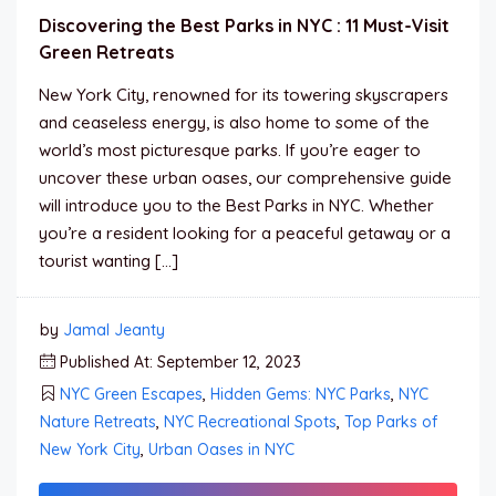
Discovering the Best Parks in NYC : 11 Must-Visit
Green Retreats
New York City, renowned for its towering skyscrapers
and ceaseless energy, is also home to some of the
world’s most picturesque parks. If you’re eager to
uncover these urban oases, our comprehensive guide
will introduce you to the Best Parks in NYC. Whether
you’re a resident looking for a peaceful getaway or a
tourist wanting […]
by
Jamal Jeanty
Published At: September 12, 2023
NYC Green Escapes
,
Hidden Gems: NYC Parks
,
NYC
Nature Retreats
,
NYC Recreational Spots
,
Top Parks of
New York City
,
Urban Oases in NYC