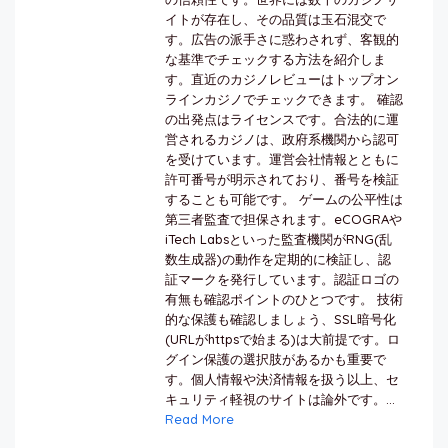
イトが存在し、その品質は玉石混交で
す。広告の派手さに惑わされず、客観的
な基準でチェックする方法を紹介しま
す。直近のカジノレビューはトップオン
ラインカジノでチェックできます。 確認
の出発点はライセンスです。合法的に運
営されるカジノは、政府系機関から認可
を受けています。運営会社情報とともに
許可番号が明示されており、番号を検証
することも可能です。 ゲームの公平性は
第三者監査で担保されます。eCOGRAや
iTech Labsといった監査機関がRNG(乱
数生成器)の動作を定期的に検証し、認
証マークを発行しています。認証ロゴの
有無も確認ポイントのひとつです。 技術
的な保護も確認しましょう、SSL暗号化
(URLがhttpsで始まる)は大前提です。ロ
グイン保護の選択肢があるかも重要で
す。個人情報や決済情報を扱う以上、セ
キュリティ軽視のサイトは論外です。...
Read More