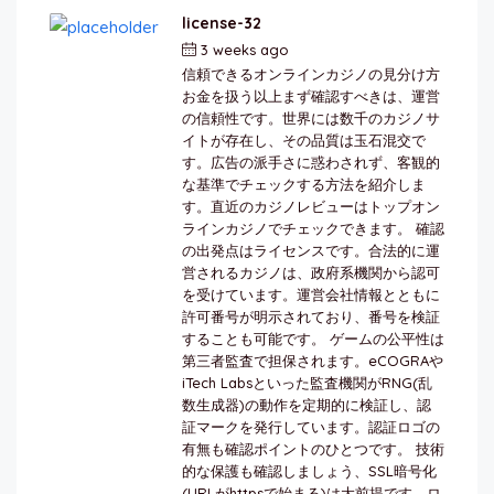
license-32
3 weeks ago
by
berkai
信頼できるオンラインカジノの見分け方
お金を扱う以上まず確認すべきは、運営
の信頼性です。世界には数千のカジノサ
イトが存在し、その品質は玉石混交で
す。広告の派手さに惑わされず、客観的
な基準でチェックする方法を紹介しま
す。直近のカジノレビューはトップオン
ラインカジノでチェックできます。 確認
の出発点はライセンスです。合法的に運
営されるカジノは、政府系機関から認可
を受けています。運営会社情報とともに
許可番号が明示されており、番号を検証
することも可能です。 ゲームの公平性は
第三者監査で担保されます。eCOGRAや
iTech Labsといった監査機関がRNG(乱
数生成器)の動作を定期的に検証し、認
証マークを発行しています。認証ロゴの
有無も確認ポイントのひとつです。 技術
的な保護も確認しましょう、SSL暗号化
(URLがhttpsで始まる)は大前提です。ロ