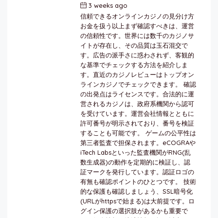
3 weeks ago
by
berkai
信頼できるオンラインカジノの見分け方
お金を扱う以上まず確認すべきは、運営
の信頼性です。世界には数千のカジノサ
イトが存在し、その品質は玉石混交で
す。広告の派手さに惑わされず、客観的
な基準でチェックする方法を紹介しま
す。直近のカジノレビューはトップオン
ラインカジノでチェックできます。 確認
の出発点はライセンスです。合法的に運
営されるカジノは、政府系機関から認可
を受けています。運営会社情報とともに
許可番号が明示されており、番号を検証
することも可能です。 ゲームの公平性は
第三者監査で担保されます。eCOGRAや
iTech Labsといった監査機関がRNG(乱
数生成器)の動作を定期的に検証し、認
証マークを発行しています。認証ロゴの
有無も確認ポイントのひとつです。 技術
的な保護も確認しましょう、SSL暗号化
(URLがhttpsで始まる)は大前提です。ロ
グイン保護の選択肢があるかも重要で