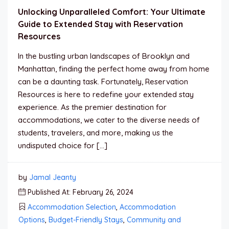
Unlocking Unparalleled Comfort: Your Ultimate
Guide to Extended Stay with Reservation
Resources
In the bustling urban landscapes of Brooklyn and
Manhattan, finding the perfect home away from home
can be a daunting task. Fortunately, Reservation
Resources is here to redefine your extended stay
experience. As the premier destination for
accommodations, we cater to the diverse needs of
students, travelers, and more, making us the
undisputed choice for […]
by
Jamal Jeanty
Published At: February 26, 2024
Accommodation Selection
,
Accommodation
Options
,
Budget-Friendly Stays
,
Community and