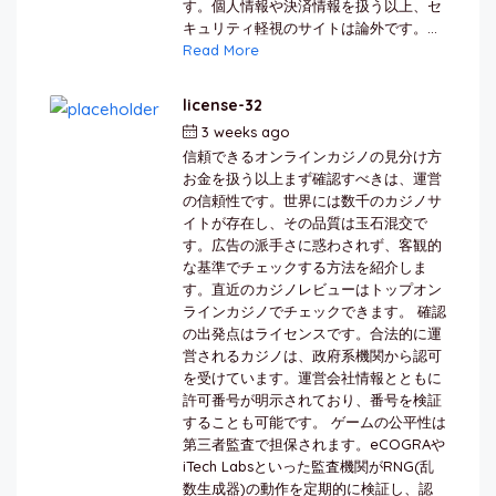
す。個人情報や決済情報を扱う以上、セ
キュリティ軽視のサイトは論外です。...
Read More
license-32
3 weeks ago
by
berkai
信頼できるオンラインカジノの見分け方
お金を扱う以上まず確認すべきは、運営
の信頼性です。世界には数千のカジノサ
イトが存在し、その品質は玉石混交で
す。広告の派手さに惑わされず、客観的
な基準でチェックする方法を紹介しま
す。直近のカジノレビューはトップオン
ラインカジノでチェックできます。 確認
の出発点はライセンスです。合法的に運
営されるカジノは、政府系機関から認可
を受けています。運営会社情報とともに
許可番号が明示されており、番号を検証
することも可能です。 ゲームの公平性は
第三者監査で担保されます。eCOGRAや
iTech Labsといった監査機関がRNG(乱
数生成器)の動作を定期的に検証し、認