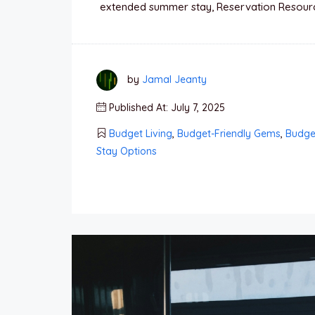
extended summer stay, Reservation Resourc
by
Jamal Jeanty
Published At: July 7, 2025
Budget Living
,
Budget-Friendly Gems
,
Budget
Stay Options