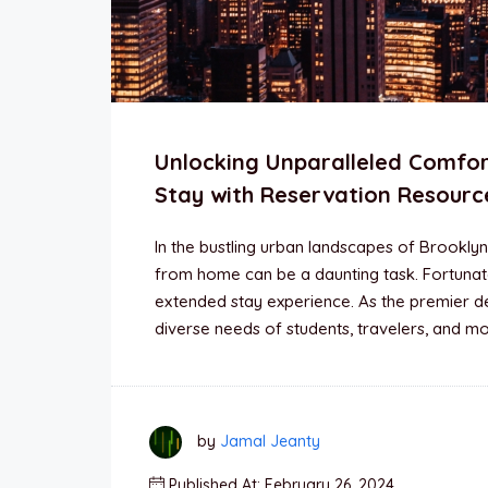
Unlocking Unparalleled Comfor
Stay with Reservation Resourc
In the bustling urban landscapes of Brookly
from home can be a daunting task. Fortunate
extended stay experience. As the premier d
diverse needs of students, travelers, and mo
by
Jamal Jeanty
Published At: February 26, 2024