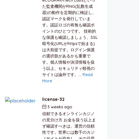
た監査機関がRNG(乱数生成
器)の動作を定期的に検証し、
認証マークを発行していま
す。認証ロゴの有無も確認ポ
イントのひとつです。 技術的
な保護も確認しましょう、SSL
暗号化(URLがhttpsで始まる)
は大前提です。ログイン保護
の選択肢があるかも重要で
す。個人情報や決済情報を扱
う以上、セキュリティ軽視の
サイトは論外です。...
Read
More
license-32
3 weeks ago
by
berkai
信頼できるオンラインカジノ
の見分け方 お金を扱う以上ま
ず確認すべきは、運営の信頼
性です。世界には数千のカジ
ノサイトが存在し、その品質