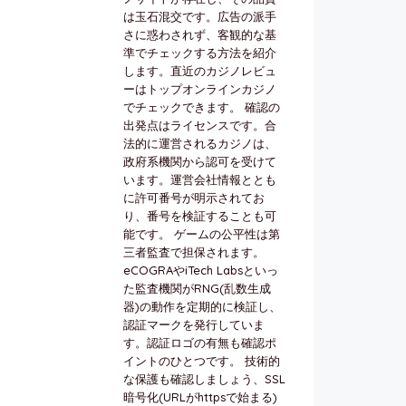
は玉石混交です。広告の派手
さに惑わされず、客観的な基
準でチェックする方法を紹介
します。直近のカジノレビュ
ーはトップオンラインカジノ
でチェックできます。 確認の
出発点はライセンスです。合
法的に運営されるカジノは、
政府系機関から認可を受けて
います。運営会社情報ととも
に許可番号が明示されてお
り、番号を検証することも可
能です。 ゲームの公平性は第
三者監査で担保されます。
eCOGRAやiTech Labsといっ
た監査機関がRNG(乱数生成
器)の動作を定期的に検証し、
認証マークを発行していま
す。認証ロゴの有無も確認ポ
イントのひとつです。 技術的
な保護も確認しましょう、SSL
暗号化(URLがhttpsで始まる)