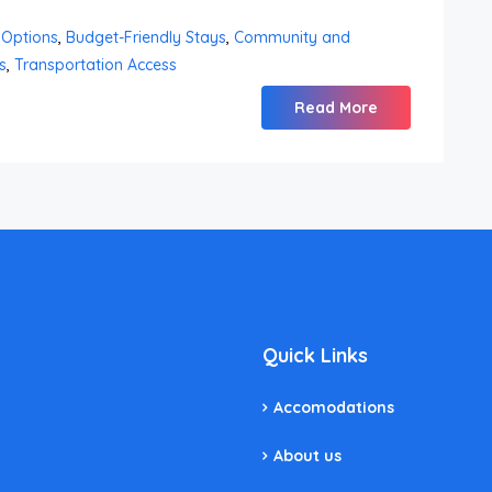
Options
,
Budget-Friendly Stays
,
Community and
s
,
Transportation Access
Read More
Quick Links
Accomodations
About us