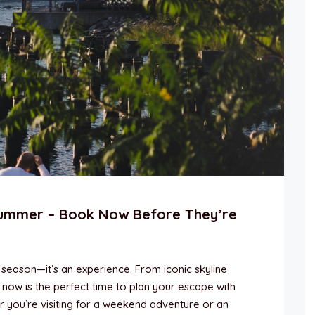
ummer – Book Now Before They’re
 season—it’s an experience. From iconic skyline
 now is the perfect time to plan your escape with
 you’re visiting for a weekend adventure or an