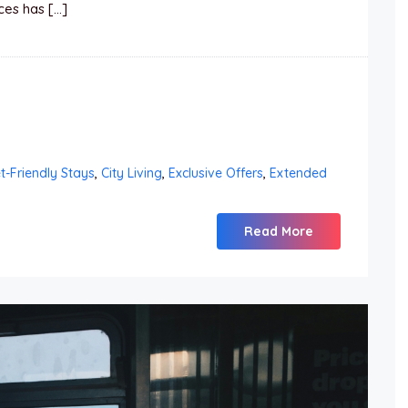
es has […]
-Friendly Stays
,
City Living
,
Exclusive Offers
,
Extended
Read More