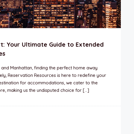
t: Your Ultimate Guide to Extended
es
n and Manhattan, finding the perfect home away
ly, Reservation Resources is here to redefine your
estination for accommodations, we cater to the
re, making us the undisputed choice for […]