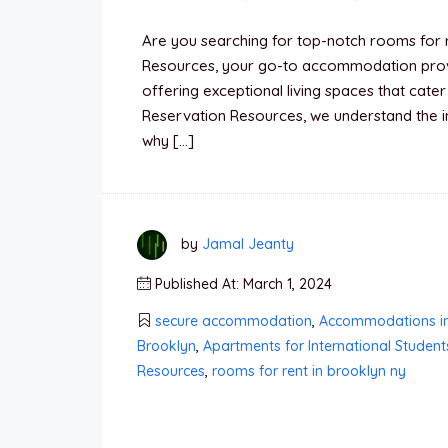
Are you searching for top-notch rooms for 
Resources, your go-to accommodation provi
offering exceptional living spaces that cate
Reservation Resources, we understand the i
why […]
by
Jamal Jeanty
Published At: March 1, 2024
secure accommodation
,
Accommodations i
Brooklyn
,
Apartments for International Student
Resources
,
rooms for rent in brooklyn ny