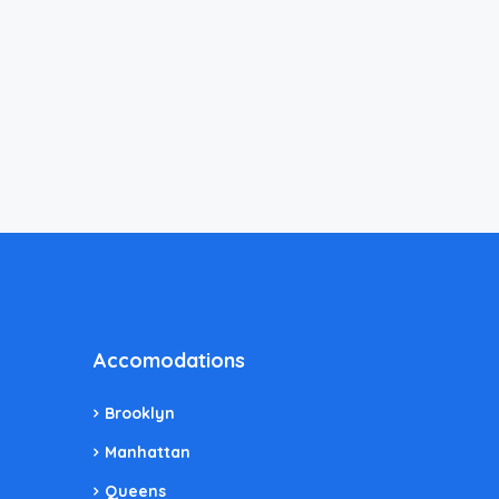
Accomodations
Brooklyn
Manhattan
Queens