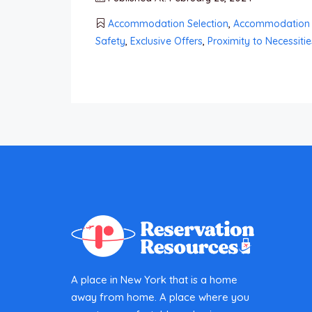
Accommodation Selection
,
Accommodation 
Safety
,
Exclusive Offers
,
Proximity to Necessitie
A place in New York that is a home
away from home. A place where you