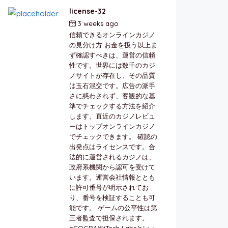
license-32
3 weeks ago
by
berkai
信頼できるオンラインカジノ
の見分け方 お金を扱う以上ま
ず確認すべきは、運営の信頼
性です。世界には数千のカジ
ノサイトが存在し、その品質
は玉石混交です。広告の派手
さに惑わされず、客観的な基
準でチェックする方法を紹介
します。直近のカジノレビュ
ーはトップオンラインカジノ
でチェックできます。 確認の
出発点はライセンスです。合
法的に運営されるカジノは、
政府系機関から認可を受けて
います。運営会社情報ととも
に許可番号が明示されてお
り、番号を検証することも可
能です。 ゲームの公平性は第
三者監査で担保されます。
eCOGRAやiTech Labsといっ