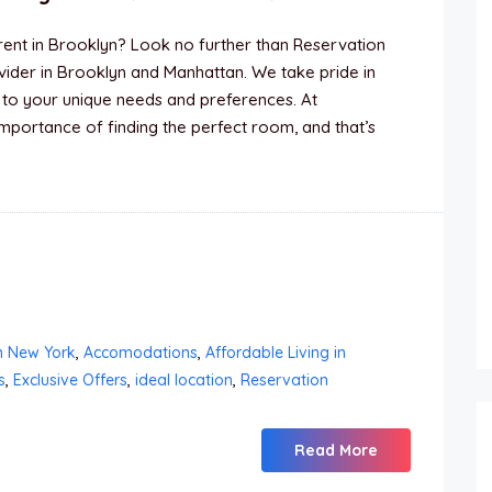
rent in Brooklyn? Look no further than Reservation
der in Brooklyn and Manhattan. We take pride in
r to your unique needs and preferences. At
mportance of finding the perfect room, and that’s
n New York
,
Accomodations
,
Affordable Living in
s
,
Exclusive Offers
,
ideal location
,
Reservation
Read More